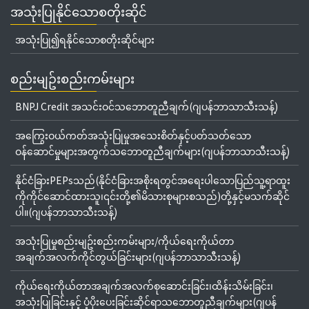
အသုံးပြုနိုင်သောစတိုးဆိုင်
အသုံးပြု၍ရနိုင်သောစတိုးဆိုင်များ
စည်းမျဥ်းစည်းကမ်းများ
BNPJ Credit အသင်းဝင်သဘောတူညီချက်(ဂျပန်ဘာသာသီးသန့်)
အကြွေးဝယ်ကတ်အသုံးပြုမှုအသေးစိတ်နှင့်ပတ်သတ်သော
ဝန်ဆောင်မှုများအတွက်သဘောတူညီချက်များ(ဂျပန်ဘာသာသီးသန့်)
နိုင်ငံခြားPEPsသည်(နိုင်ငံခြားအစိုးရတွင်အရေးပါသောပြည်သူ့ရာထူး
ကိုကိုင်ဆောင်ထားသူ၊၎င်းတို့၏မိသားစုများစသည်)တို့နှင့်မသက်ဆိုင်
ပါ။(ဂျပန်ဘာသာသီးသန့်)
အသုံးပြုမှုစည်းမျဥ်းစည်းကမ်းများ/ကိုယ်ရေးကိုယ်တာ
အချက်အလက်ကိုင်တွယ်ခြင်းများ(ဂျပန်ဘာသာသီးသန့်)
ကိုယ်ရေးကိုယ်တာအချက်အလက်စုဆောင်းခြင်း၊ထိန်းသိမ်းခြင်း၊
အသုံးပြုခြင်းနှင့် ပံ့ပိုးပေးခြင်းဆိုင်ရာသဘောတူညီချက်များ(ဂျပန်