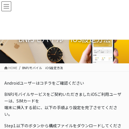
コ
ナ
ン
ビ
テ
ゲ
ン
ー
ツ
シ
に
ョ
BNPJモバイル iOS設定方法
移
ン
動
に
移
動
HOME
BNPJモバイル iOS設定方法
Androidユーザーはコチラをご確認ください
BNPJモバイルサービスをご契約いただきましたiOSご利用ユーザ
ーは、SIMカードを
端末に挿入する前に、以下の手順より設定を完了させてくださ
い。
Step1.以下のボタンから構成ファイルをダウンロードしてくださ