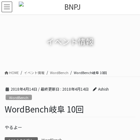
コ
ナ
ン
ビ
テ
ゲ
ン
ー
ツ
シ
に
ョ
イベント情報
移
ン
動
に
移
動
HOME
イベント情報
WordBench
WordBench岐阜 10回
2018年4月14日
/ 最終更新日 :
2018年4月14日
Ashish
WordBench
WordBench岐阜 10回
やるよー
WordBench